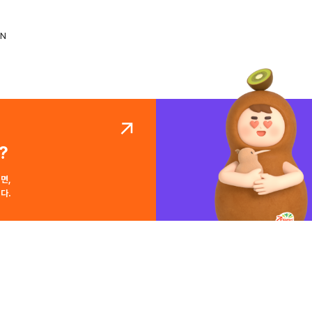
N
?
면,
다.