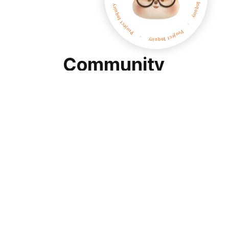
t
Community
새소식
뉴스레터
문
AI Image
상시채용