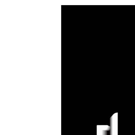
About Us
Solut