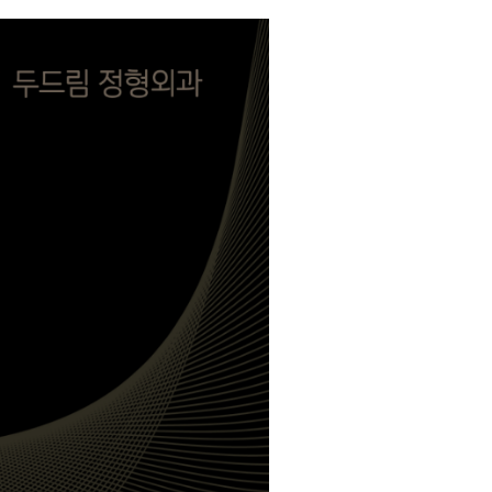
ct
Community