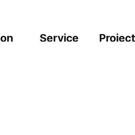
ion
Service
Projec
서비스
포트폴리오
I
견적 문의
자주묻는 질
I
프로젝트
게시판
I