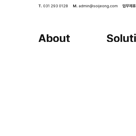
T.
031 293 0128
M.
admin@soijeong.com
업무제휴
About
Solut
Us
3D Lab
기업전용 A
About 소이정
CMS
소이정 사람들
병원전용 A
우리의 철학
CMS
기업문화
법률전용 A
CMS