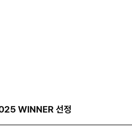
 개발, 웹시스템 구축, 마케팅 서비스까지 원스톱 제공 종합 에이전시
트 문의가 아니여도 괜찮아요. 1:1문의로 말해주세요.
25 WINNER 선정