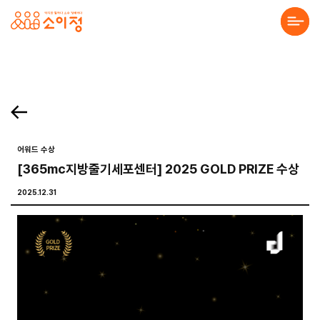
본문바로가기
홈페이지 제작·반응형홈페이지제작 전문 소이정 | 수원 홈페이지 제작업체, 모바일앱
. 목록보기 Prev Next 프로젝트 의뢰를 맡기고 싶으세요? 프로젝트의 세부 내용을 알려주시면, 검토 후 견적서를 보내드리겠습니다. 전하고 싶은 말이 있나요? 프로젝
About Us
Solution
Service
어워드 수상
[365mc지방줄기세포센터] 2025 GOLD PRIZE 수상
Project
2025.12.31
Community