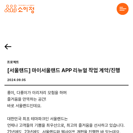
본문바로가기
홈페이지 제작·반응형홈페이지제작 전문 소이정 | 수원 홈페이지 제작업체, 모바일앱
. 목록보기 Prev Next 프로젝트 의뢰를 맡기고 싶으세요? 프로젝트의 세부 내용을 알려주시면, 검토 후 견적서를 보내드리겠습니다. 전하고 싶은 말이 있나요? 프로젝
About Us
Solution
Service
프로젝트
[서울랜드] 마이서울랜드 APP 리뉴얼 작업 계약/진행
Project
2024.09.05
Community
롱이, 다롱이가 이리저리 모험을 하며
즐거움을 만끽하는 공간!
바로 서울랜드인데요.
대한민국 최초 테마파크인 서울랜드는
언제나 고객들의 기쁨을 최우선으로, 최고의 즐거움을 선사하고 있습니다.
21년에도, 23년에도, 서울랜드와 웹사이트 개편을 진행한 바 있는데요.