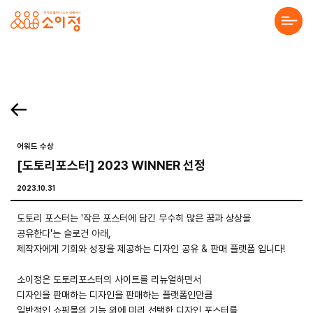
본문바로가기
홈페이지 제작·반응형홈페이지제작 전문 소이정 | 수원 홈페이지 제작업체, 모바일앱
. 목록보기 Prev Next 프로젝트 의뢰를 맡기고 싶으세요? 프로젝트의 세부 내용을 알려주시면, 검토 후 견적서를 보내드리겠습니다. 전하고 싶은 말이 있나요? 프로젝
About Us
Solution
Service
어워드 수상
[도토리포스터] 2023 WINNER 선정
Project
2023.10.31
Community
도토리 포스터는 '작은 포스터에 담긴 무수히 많은 꿈과 상상을
공유한다'는 슬로건 아래,
제작자에게 기회와 성장을 제공하는 디자인 공유 & 판매 플랫폼 입니다!
소이정은 도토리포스터의 사이트를 리뉴얼하면서
디자인을 판매하는 디자인을 판매하는 플랫폼인만큼
일반적인 쇼핑몰의 기능 외에 미리 선택한 디자인 포스터를