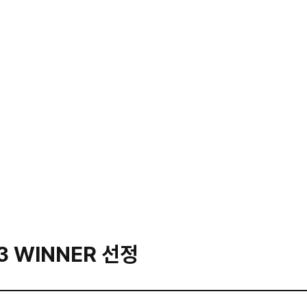
 개발, 웹시스템 구축, 마케팅 서비스까지 원스톱 제공 종합 에이전시
트 문의가 아니여도 괜찮아요. 1:1문의로 말해주세요.
3 WINNER 선정