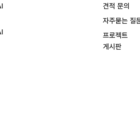
I
견적 문의
자주묻는 질
I
프로젝트
게시판
I
션