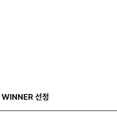
 개발, 웹시스템 구축, 마케팅 서비스까지 원스톱 제공 종합 에이전시
트 문의가 아니여도 괜찮아요. 1:1문의로 말해주세요.
 WINNER 선정