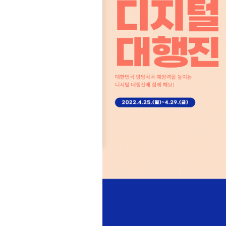
About Us
Solut