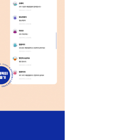
ct
Community