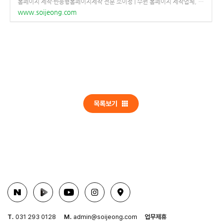
홈페이지 제작·반응형홈페이지제작 전문 소이정 | 수원 홈페이지 제작업체, 모바일앱 개발, 웹시스템 구축, 마케팅 서비스까지 원스톱 제공 종합 에이전시
www.soijeong.com
목록보기
T.
031 293 0128
M.
admin@soijeong.com
업무제휴