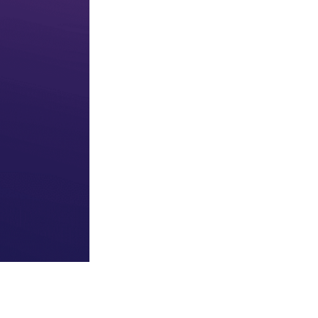
ct
Community