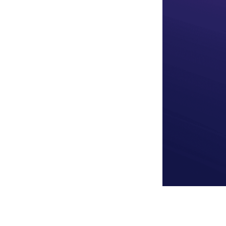
About Us
Solut