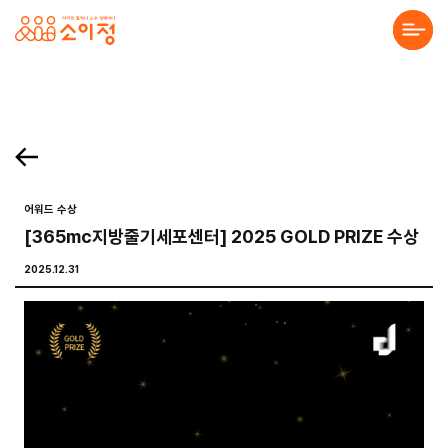
본문바로가기
홈페이지 제작·반응형홈페이지제작 전문 소이정 | 수원 홈페이지 제작업체, 모바일앱
. 목록보기 Prev Next 프로젝트 의뢰를 맡기고 싶으세요? 프로젝트의 세부 내용을 알려주시면, 검토 후 견적서를 보내드리겠습니다. 전하고 싶은 말이 있나요? 프로젝
About Us
Solution
Service
어워드 수상
[365mc지방줄기세포센터] 2025 GOLD PRIZE 수상
Project
2025.12.31
Community