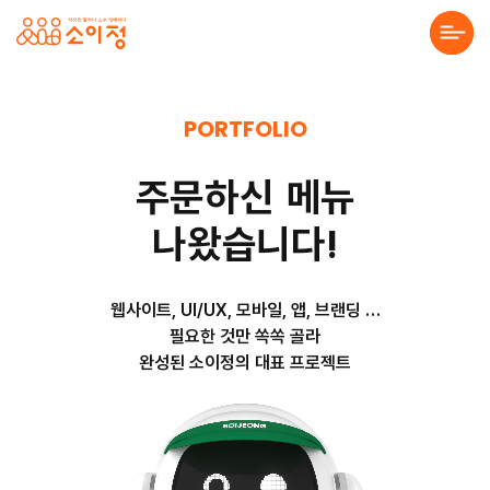
본문바로가기
포트폴리오 | 소이정 프로젝트
About Us
PORTFOLIO
Solution
주
문
하
신
메
뉴
Service
나
왔
습
니
다
!
Project
웹사이트, UI/UX, 모바일, 앱, 브랜딩 …
필요한 것만 쏙쏙 골라
Community
완성된 소이정의 대표 프로젝트