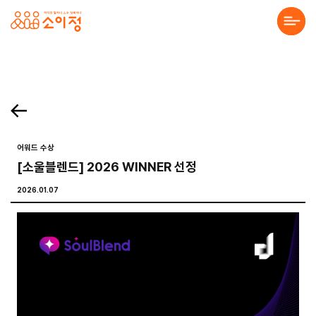
본문바로가기
홈페이지 제작·반응형홈페이지제작 전문 소이정 | 수원 홈페이지 제작업체, 모바일앱
. 목록보기 Prev Next 프로젝트 의뢰를 맡기고 싶으세요? 프로젝트의 세부 내용을 알려주시면, 검토 후 견적서를 보내드리겠습니다. 전하고 싶은 말이 있나요? 프로젝
About Us
Solution
Service
어워드 수상
[소울블렌드] 2026 WINNER 선정
Project
2026.01.07
Community