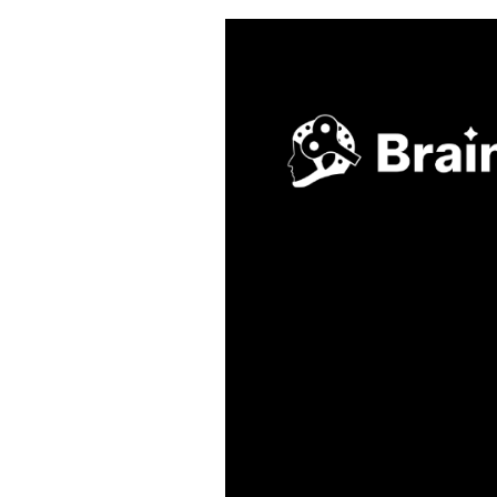
About Us
Solut