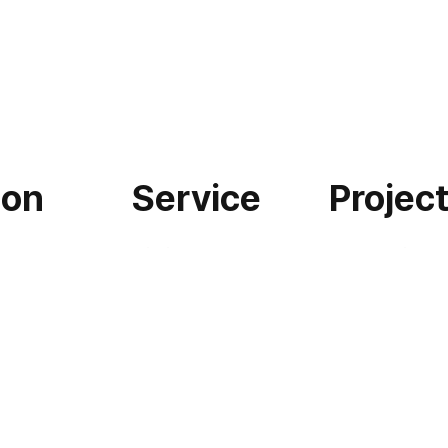
ion
Service
Projec
서비스
포트폴리오
I
견적 문의
자주묻는 질
I
프로젝트
게시판