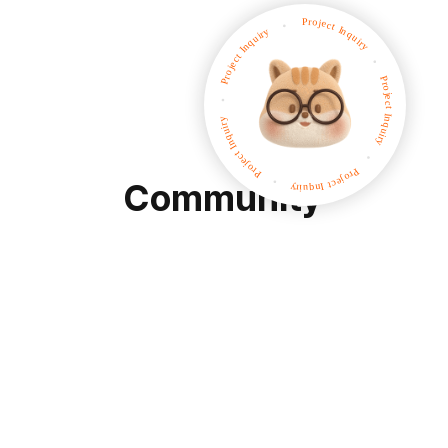
TOP
t
Community
새소식
뉴스레터
문
AI Image
상시채용