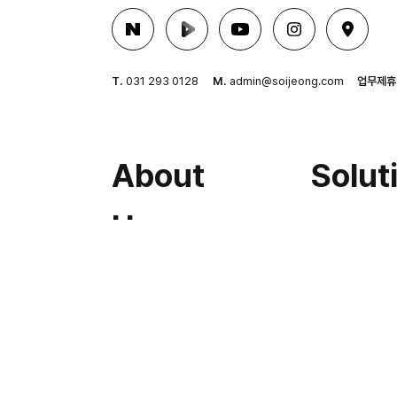
T.
031 293 0128
M.
admin@soijeong.com
업무제휴
About
Solut
Us
3D Lab
기업전용 A
About 소이정
CMS
소이정 사람들
병원전용 A
우리의 철학
CMS