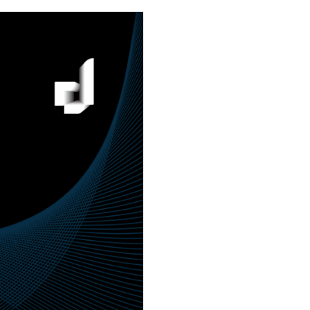
ct
Community