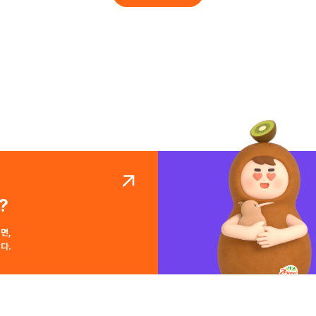
?
면,
다.