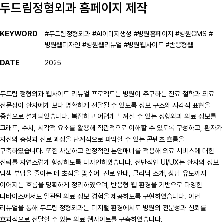
두드림정형외과 홈페이지 제작
KEYWORD
#두드림정형외과 #AI이미지생성 #병원홈페이지 #병원CMS #
병원웹디자인 #병원웹리뉴얼 #병원웹사이트 #반응형웹
DATE
2025
두드림 정형외과 웹사이트 리뉴얼 프로젝트는 병원이 추구하는 진료 철학과 의료
전문성이 환자에게 보다 명확하게 전달될 수 있도록 정보 구조와 시각적 표현을
중심으로 설계되었습니다. 복잡하고 어렵게 느껴질 수 있는 정형외과 의료 정보를
그래프, 수치, 시각적 요소를 활용해 직관적으로 이해할 수 있도록 구성하고, 환자가
자신의 증상과 진료 과정을 단계적으로 파악할 수 있는 콘텐츠 흐름을
구축하였습니다. 또한 차분하고 안정적인 톤앤매너를 적용해 의료 서비스에 대한
신뢰를 자연스럽게 형성하도록 디자인하였습니다. 전반적인 UI/UX는 환자의 정보
탐색 부담을 줄이는 데 초점을 맞추어 진료 안내, 클리닉 소개, 상담 유도까지
이어지는 흐름을 명확하게 정리하였으며, 반응형 웹 환경을 기반으로 다양한
디바이스에서도 일관된 의료 정보 경험을 제공하도록 구현하였습니다. 이번
리뉴얼을 통해 두드림 정형외과는 디지털 환경에서도 병원의 전문성과 신뢰를
효과적으로 전달할 수 있는 의료 웹사이트를 구축하였습니다.